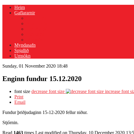
Heim
Gaflararnir
Gaflararnir
Allar fréttir
Um félagið
Viðburðir
Mín siða
Myndasafn
Spjallið
Umsókn
Sunday, 01 November 2020 18:48
Enginn fundur 15.12.2020
font size
decrease font size
increase font si
Print
Email
Fundur þriðjudaginn 15-12-2020 fellur niður.
Stjórnin.
Read
1463
times
Last modified on Thursday, 10 December 2020 13: