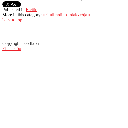
Published in
Fréttir
More in this category:
« Gullmolinn
Jólakveðja »
back to top
Copyrigh
Efst á síðu