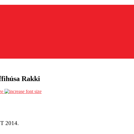
ffihúsa Rakki
ze
GT 2014.