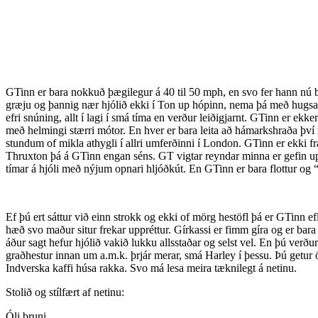
GTinn er bara nokkuð þægilegur á 40 til 50 mph, en svo fer hann nú 
græju og þannig nær hjólið ekki í Ton up hópinn, nema þá með hugsanle
efri snúning, allt í lagi í smá tíma en verður leiðigjarnt. GTinn er e
með helmingi stærri mótor. En hver er bara leita að hámarkshraða því
stundum of mikla athygli í allri umferðinni í London. GTinn er ekki 
Thruxton þá á GTinn engan séns. GT vigtar reyndar minna er gefin up
tímar á hjóli með nýjum opnari hljóðkút. En GTinn er bara flottur og “
Ef þú ert sáttur við einn strokk og ekki of mörg hestöfl þá er GTinn efla
hæð svo maður situr frekar uppréttur. Gírkassi er fimm gíra og er bara
áður sagt hefur hjólið vakið lukku allsstaðar og selst vel. En þú verður
graðhestur innan um a.m.k. þrjár merar, smá Harley í þessu. Þú getur
Indverska kaffi húsa rakka. Svo má lesa meira tæknilegt á netinu.
Stolið og stílfært af netinu:
Óli bruni