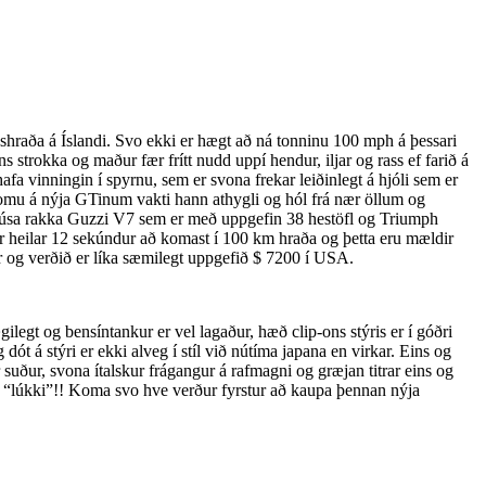
hraða á Íslandi. Svo ekki er hægt að ná tonninu 100 mph á þessari
trokka og maður fær frítt nudd uppí hendur, iljar og rass ef farið á
fa vinningin í spyrnu, sem er svona frekar leiðinlegt á hjóli sem er
komu á nýja GTinum vakti hann athygli og hól frá nær öllum og
i húsa rakka Guzzi V7 sem er með uppgefin 38 hestöfl og Triumph
 heilar 12 sekúndur að komast í 100 km hraða og þetta eru mældir
ðar og verðið er líka sæmilegt uppgefið $ 7200 í USA.
ægilegt og bensíntankur er vel lagaður, hæð clip-ons stýris er í góðri
t á stýri er ekki alveg í stíl við nútíma japana en virkar. Eins og
r suður, svona ítalskur frágangur á rafmagni og græjan titrar eins og
su “lúkki”!! Koma svo hve verður fyrstur að kaupa þennan nýja