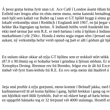
Á þessi græja heima fyrir utan t.d. Ace Café í London ásamt öllum hi
Enfield nær lengra aftur en elstu menn muna, nema kannski bretaáhuga
með hjól sem kallað var Bullet og í raun er GT hjólið byggt á sömu 
lokaði verksmiðju sinni í Redditch í Englandi árið 1967, en þá þegar v
heldur líka lögreglan og herinn. Á Indlandi höfðu verið framleidd hin
ekki með tærnar þar sem R.E. er með hælana í sölu á hjólum á Indlan
markaðinum í yfir 250cc. Honda á meira segja engan séns í þessari sa
aukast, ný verksmiðja hefur verið opnuð og það er allt í góðum gír hjá
En snúum okkur okkar að nýja GT hjólinu sem er nokkuð stórt stökk fr
(87.0 x 90.0mm) og er boltaður beint í grindina á fjórum stöðum. Er me
Xenophya Desing. Bremsur eru frá Brembo, felgur eru úr áli frá Excel,
miðað við fyrri fram-leiðslu frá R.E. En svo setja menn útá litaáferð á f
Jæja smá pruftúr á nýju græjunni, menn komnir í Belstaff jakka, með 
karlmannasveif til að koma hjólinu í gang, hjólið hrekkur í gang og s
um hljóðkút með lítilli fyrirhöfn. Það er nú ekkert hægt að hæla beinu
en uppgefið hámarks tog er 32 fet/pund við 4000 snúninga. Hestöfl er