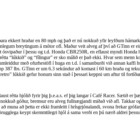
bara ekkert hraðar en 80 mph og það er nú nokkuð yfir leyfðum hámarks
gum breytingum á mótor ofl. Maður veit alveg af því að GTinn er eins s
kkert ósvipaður í þessu og t.d. Honda CBR250R, en eflaust myndi Honda ha
 rétta “lúkkið” og “fílingur” er sko málið er það ekki. Hvar sem menn 
framleiddur með ofurhestöfl í huga en t.d. í samanburði við annan kaff
p 387 lbs. GTinn er um 6.3 sekúndur að komast í 60 km hraða og tekur
retro” lúkkið gefur honum sinn stað í þessari keppni um aftur til fortí
ust rétta hjólið fyrir þig þ.e.a.s. ef þig langar í Café Racer. Sætið er þ
 nokkuð góður, bremsur eru alveg fullnægjandi miðað við afl. Takkar og dó
 að muna að þetta er ekki framleitt í hrísgrjónalandi, svona frekar grófa
 örugglega keypt skemmtilegri hjól á sama verði en þú nærð aldrei þes