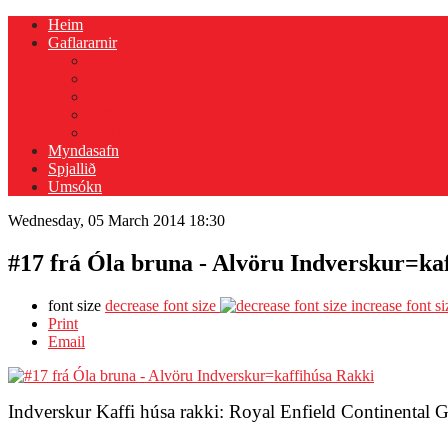
Heim
Gaflararnir
Gaflararnir
Allar fréttir
Um félagið
Viðburðir
Mín siða
Myndasafn
Spjallið
Umsókn
Wednesday, 05 March 2014 18:30
#17 frá Óla bruna - Alvöru Indverskur=ka
font size
decrease font size
increase font si
Print
Email
Indverskur Kaffi húsa rakki: Royal Enfield Continental 