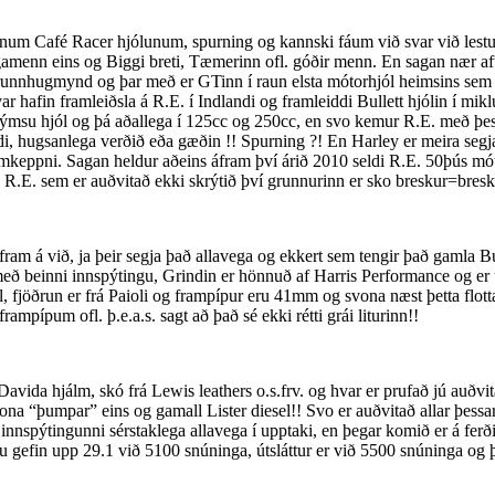
num Café Racer hjólunum, spurning og kannski fáum við svar við lestur 
menn eins og Biggi breti, Tæmerinn ofl. góðir menn. En sagan nær aftu
grunnhugmynd og þar með er GTinn í raun elsta mótorhjól heimsins sem 
ar hafin framleiðsla á R.E. í Indlandi og framleiddi Bullett hjólin í mi
 ýmsu hjól og þá aðallega í 125cc og 250cc, en svo kemur R.E. með þess
di, hugsanlega verðið eða gæðin !! Spurning ?! En Harley er meira seg
mkeppni. Sagan heldur aðeins áfram því árið 2010 seldi R.E. 50þús mót
 R.E. sem er auðvitað ekki skrýtið því grunnurinn er sko breskur=breskt
am á við, ja þeir segja það allavega og ekkert sem tengir það gamla Bu
ð beinni innspýtingu, Grindin er hönnuð af Harris Performance og er úr 
 fjöðrun er frá Paioli og frampípur eru 41mm og svona næst þetta flott
rampípum ofl. þ.e.a.s. sagt að það sé ekki rétti grái liturinn!!
Davida hjálm, skó frá Lewis leathers o.s.frv. og hvar er prufað jú auð
vona “þumpar” eins og gamall Lister diesel!! Svo er auðvitað allar þes
 innspýtingunni sérstaklega allavega í upptaki, en þegar komið er á ferð
u gefin upp 29.1 við 5100 snúninga, útsláttur er við 5500 snúninga og þ