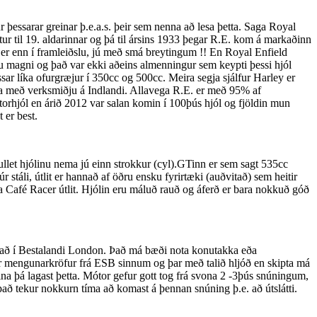
þessarar greinar þ.e.a.s. þeir sem nenna að lesa þetta. Saga Royal
r til 19. aldarinnar og þá til ársins 1933 þegar R.E. kom á markaðinn
er enn í framleiðslu, jú með smá breytingum !! En Royal Enfield
klu magni og það var ekki aðeins almenningur sem keypti þessi hjól
ar líka ofurgræjur í 350cc og 500cc. Meira segja sjálfur Harley er
ja með verksmiðju á Indlandi. Allavega R.E. er með 95% af
orhjól en árið 2012 var salan komin í 100þús hjól og fjöldin mun
 er best.
llet hjólinu nema jú einn strokkur (cyl).GTinn er sem sagt 535cc
stáli, útlit er hannað af öðru ensku fyrirtæki (auðvitað) sem heitir
a Café Racer útlit. Hjólin eru máluð rauð og áferð er bara nokkuð góð
vitað í Bestalandi London. Það má bæði nota konutakka eða
sar mengunarkröfur frá ESB sinnum og þar með talið hljóð en skipta má
ina þá lagast þetta. Mótor gefur gott tog frá svona 2 -3þús snúningum,
að tekur nokkurn tíma að komast á þennan snúning þ.e. að útslátti.