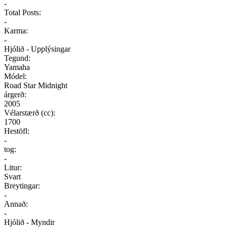
-
Total Posts:
-
Karma:
-
Hjólið - Upplýsingar
Tegund:
Yamaha
Módel:
Road Star Midnight
árgerð:
2005
Vélarstærð (cc):
1700
Hestöfl:
-
tog:
-
Litur:
Svart
Breytingar:
-
Annað:
-
Hjólið - Myndir