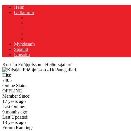
Heim
Gaflararnir
Gaflararnir
Allar fréttir
Um félagið
Viðburðir
Mín siða
Myndasafn
Spjallið
Umsókn
Kristján Friðþjófsson - Heiðursgaflari
Hits:
7405
Online Status:
OFFLINE
Member Since:
17 years ago
Last Online:
9 months ago
Last Updated:
13 years ago
Forum Ranking: