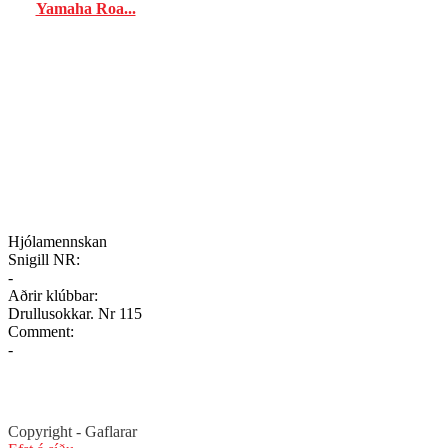
Yamaha Roa...
Hjólamennskan
Snigill NR:
-
Aðrir klúbbar:
Drullusokkar. Nr 115
Comment:
-
Copyrigh